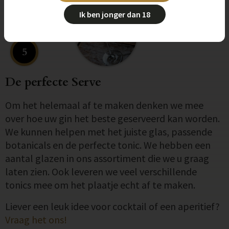
Ik ben jonger dan 18
5
De perfecte Serve
Om het helemaal af te maken denken we mee
over hoe uw gin het beste geserveerd kan worden.
We kunnen helpen met het juiste glas, passende
botanicals en de perfecte tonic. We hebben een
aantal glazen in ons assortiment die we u graag
laten zien. Ook leveren we veel verschillende
tonics mee om het plaatje echt af te maken.
Liever een leuk idee voor cocktail of een aperitief?
Vraag het ons!